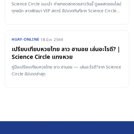
Science Circle แนะนำ: ถ่ายทอดสดหวยลาววันนี้ ดูผลสดออนไลน์
ทุกชนิด ลาวพัฒนา VIP สตาร์ อัปเดตทันทีจาก Science Circle
คู่มือ หวยออนไลน์ แทงหวย ตรวจหวย จาก Science Circle
·
18 มี.ค. 2569
HUAY-ONLINE
เปรียบเทียบหวยไทย ลาว ฮานอย เล่นอะไรดี? |
Science Circle แทงหวย
คู่มือเปรียบเทียบหวยไทย ลาว ฮานอย — เล่นอะไรดี?จาก Science
Circle อัปเดตล่าสุด