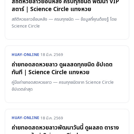
สถิติหวยลาวย้อนหลัง ครบทุกชนิด พัฒนา VIP
สตาร์ | Science Circle แทงหวย
สถิติหวยลาวย้อนหลัง — ครบทุกชนิด — ข้อมูลที่คุณต้องรู้ โดย
Science Circle
·
18 มี.ค. 2569
HUAY-ONLINE
ถ่ายทอดสดหวยลาว ดูผลสดทุกชนิด อัปเดต
ทันที | Science Circle แทงหวย
คู่มือถ่ายทอดสดหวยลาว — ครบทุกชนิดจาก Science Circle
อัปเดตล่าสุด
·
18 มี.ค. 2569
HUAY-ONLINE
ถ่ายทอดสดหวยลาวพัฒนาวันนี้ ดูผลสด ตาราง