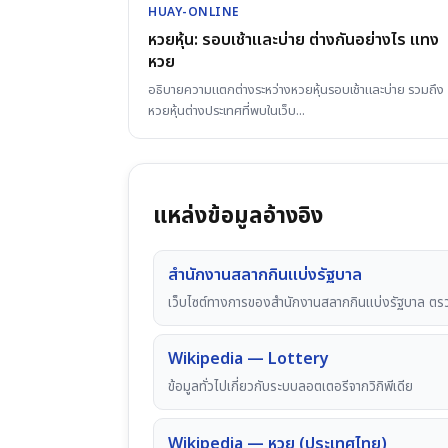
HUAY-ONLINE
หวยหุ้น: รอบเช้าและบ่าย ต่างกันอย่างไร แทง
หวย
อธิบายความแตกต่างระหว่างหวยหุ้นรอบเช้าและบ่าย รวมถึง
หวยหุ้นต่างประเทศที่พบในเว็บ
...
แหล่งข้อมูลอ้างอิง
สำนักงานสลากกินแบ่งรัฐบาล
เว็บไซต์ทางการของสำนักงานสลากกินแบ่งรัฐบาล ตร
Wikipedia — Lottery
ข้อมูลทั่วไปเกี่ยวกับระบบลอตเตอรีจากวิกิพีเดีย
Wikipedia — หวย (ประเทศไทย)