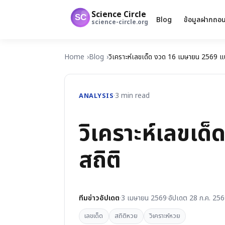
Science Circle
SC
Blog
ข้อมูลฝากถอ
science-circle.org
Home
Blog
วิเคราะห์เลขเด็ด งวด 16 เมษายน 2569 แ
ANALYSIS
·
3
min read
วิเคราะห์เลขเ
สถิติ
ทีมข่าวอัปเดต
·
3 เมษายน 2569
·
อัปเดต
28 ก.ค. 25
เลขเด็ด
สถิติหวย
วิเคราะห์หวย