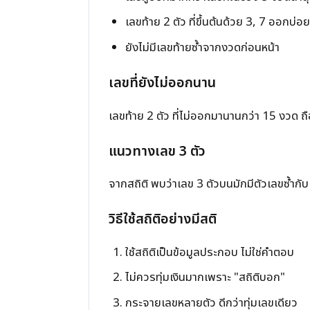
เลขท้าย 2 ตัว ที่ขึ้นต้นด้วย 3, 7 ออกบ่อย
ยังไม่มีเลขท้ายซ้ำจากงวดก่อนหน้า
เลขที่ยังไม่ออกนาน
เลขท้าย 2 ตัว ที่ไม่ออกมานานกว่า 15 งวด ถือ
แนวทางเลข 3 ตัว
จากสถิติ พบว่าเลข 3 ตัวบนมักมีตัวเลขซ้ำก
วิธีใช้สถิติอย่างมีสติ
ใช้สถิติเป็นข้อมูลประกอบ ไม่ใช่คำตอบ
ไม่ควรทุ่มเงินมากเพราะ "สถิติบอก"
กระจายเลขหลายตัว ดีกว่าทุ่มเลขเดียว