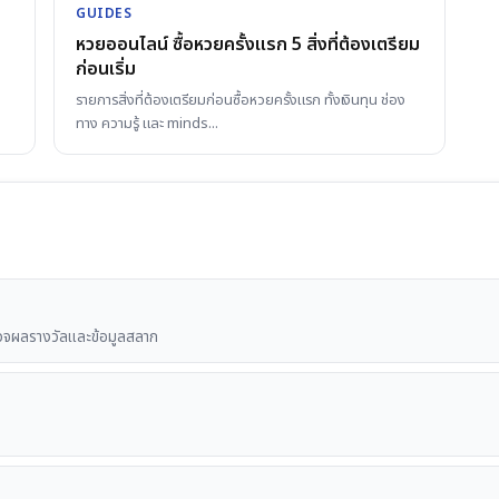
GUIDES
หวยออนไลน์ ซื้อหวยครั้งแรก 5 สิ่งที่ต้องเตรียม
ก่อนเริ่ม
รายการสิ่งที่ต้องเตรียมก่อนซื้อหวยครั้งแรก ทั้งเงินทุน ช่อง
ทาง ความรู้ และ minds
...
วจผลรางวัลและข้อมูลสลาก