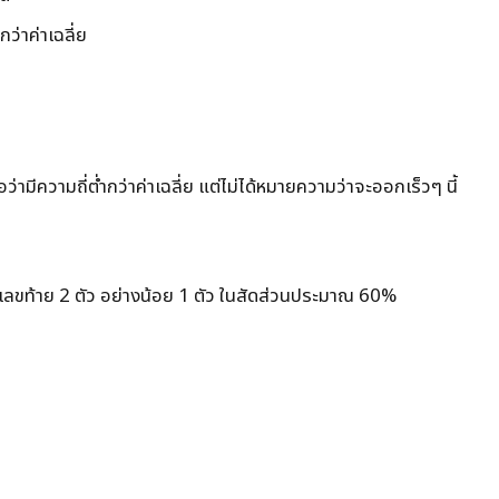
กว่าค่าเฉลี่ย
ว่ามีความถี่ต่ำกว่าค่าเฉลี่ย แต่ไม่ได้หมายความว่าจะออกเร็วๆ นี้
ับเลขท้าย 2 ตัว อย่างน้อย 1 ตัว ในสัดส่วนประมาณ 60%