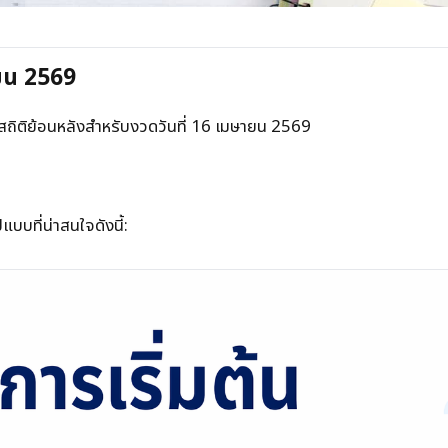
ายน 2569
สถิติย้อนหลังสำหรับงวดวันที่ 16 เมษายน 2569
บบที่น่าสนใจดังนี้: