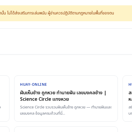
่านั้น ไม่ได้ส่งเสริมการเล่นพนัน ผู้อ่านควรปฏิบัติตามกฎหมายในพื้นที่ของตน
HUAY-ONLINE
H
ฝันเห็นช้าง ถูกหวย ทำนายฝัน เลขมงคลช้าง |
ส
Science Circle แทงหวย
ห
ง
Science Circle รวบรวมฝันเห็นช้าง ถูกหวย — ทำนายฝันและ
สถ
เลขมงคล ข้อมูลครบถ้วนที่นี่
...
บท