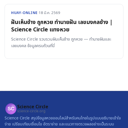
·
18 มี.ค. 2569
HUAY-ONLINE
ฝันเห็นช้าง ถูกหวย ทำนายฝัน เลขมงคลช้าง |
Science Circle แทงหวย
Science Circle รวบรวมฝันเห็นช้าง ถูกหวย — ทำนายฝันและ
เลขมงคล ข้อมูลครบถ้วนที่นี่
Science Circle
SC
science-circle.org
Science Circle สรุปข้อมูลหวยออนไลน์สำหรับคนไทยในรูปแบบอธิบายเข้าใจ
ง่าย เปรียบเทียบเงื่อนไข อัตราจ่าย และแนวทางตรวจผลอย่างเป็นระบบ