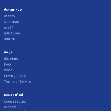
ประเภทหวย
หวยลาว
หวยฮานอย
หวยยี่กี
คู่มือ Guide
บทความ
ข้อมูล
เกี่ยวกับเรา
FAQ
ติดต่อ
Privacy Policy
Terms of Service
หวยออนไลน์
เว็บหวยออนไลน์
หวยลาววันนี้